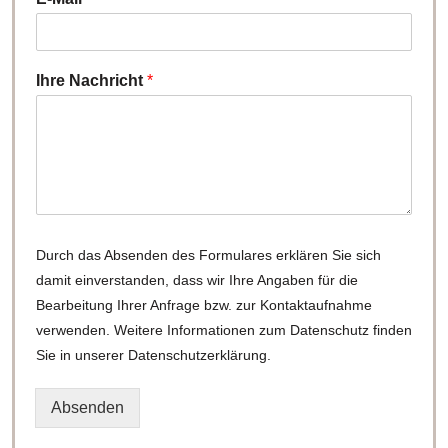
Ihre Nachricht
*
H
Durch das Absenden des Formulares erklären Sie sich
i
damit einverstanden, dass wir Ihre Angaben für die
n
w
Bearbeitung Ihrer Anfrage bzw. zur Kontaktaufnahme
e
verwenden. Weitere Informationen zum Datenschutz finden
i
Sie in unserer
Datenschutzerklärung
.
s
D
a
Absenden
t
e