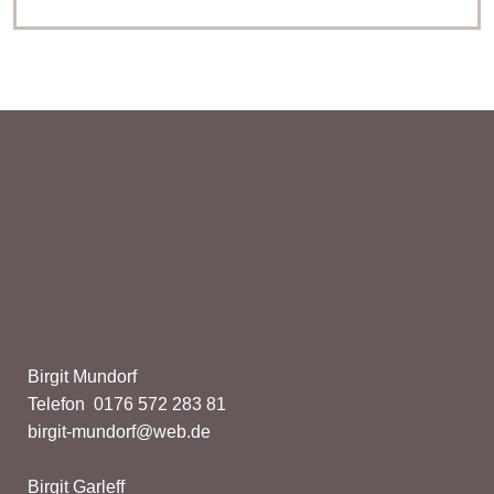
n
s
c
h
u
t
z
Birgit Mundorf
Telefon 0176 572 283 81
birgit-mundorf@web.de
Birgit Garleff